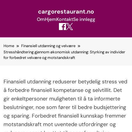
cargorestaurant.no
Om
Hjem
Kontakt
Se innlegg
Skip
Home
Finansiell utdanning og velvære
to
Stresshåndtering gjennom økonomisk utdanning: Styrking av individer
content
for forbedret velvære og motstandskraft
Finansiell utdanning reduserer betydelig stress ved
å forbedre finansiell kompetanse og selvtillit. Det
gir enkeltpersoner muligheten til å ta informerte
beslutninger, noe som fører til bedre budsjettering
og sparing. Forbedret finansiell kunnskap fremmer
motstandskraft mot uventede utfordringer og