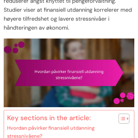
reduserer angst knyttet til pengeforvaltning.
Studier viser at finansiell utdanning korrelerer med
høyere tilfredshet og lavere stressnivåer i
håndteringen av økonomi.
Key sections in the article:
Hvordan påvirker finansiell utdanning
stressnivåene?