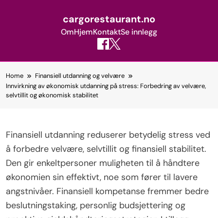
cargorestaurant.no
Om
Hjem
Kontakt
Se innlegg
Skip
Home
Finansiell utdanning og velvære
to
Innvirkning av økonomisk utdanning på stress: Forbedring av velvære,
content
selvtillit og økonomisk stabilitet
Finansiell utdanning reduserer betydelig stress ved
å forbedre velvære, selvtillit og finansiell stabilitet.
Den gir enkeltpersoner muligheten til å håndtere
økonomien sin effektivt, noe som fører til lavere
angstnivåer. Finansiell kompetanse fremmer bedre
beslutningstaking, personlig budsjettering og