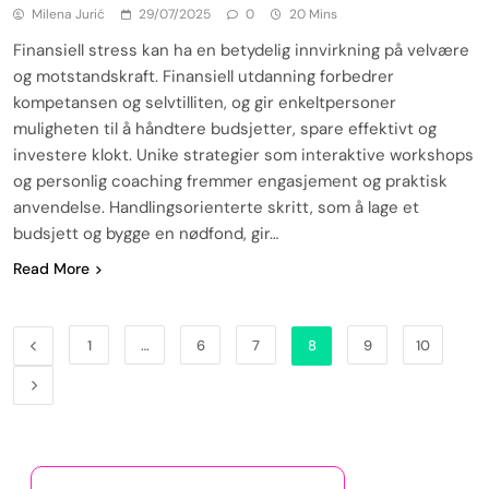
Milena Jurić
29/07/2025
0
20 Mins
Finansiell stress kan ha en betydelig innvirkning på velvære
og motstandskraft. Finansiell utdanning forbedrer
kompetansen og selvtilliten, og gir enkeltpersoner
muligheten til å håndtere budsjetter, spare effektivt og
investere klokt. Unike strategier som interaktive workshops
og personlig coaching fremmer engasjement og praktisk
anvendelse. Handlingsorienterte skritt, som å lage et
budsjett og bygge en nødfond, gir…
Read More
1
…
6
7
8
9
10