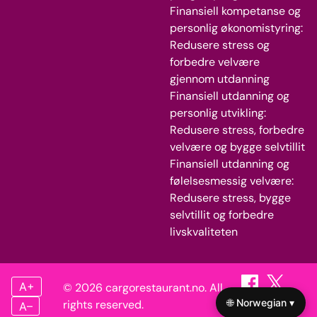
Finansiell kompetanse og
personlig økonomistyring:
Redusere stress og
forbedre velvære
gjennom utdanning
Finansiell utdanning og
personlig utvikling:
Redusere stress, forbedre
velvære og bygge selvtillit
Finansiell utdanning og
følelsesmessig velvære:
Redusere stress, bygge
selvtillit og forbedre
livskvaliteten
A+
© 2026 cargorestaurant.no. All
🌐 Norwegian ▾
rights reserved.
A–